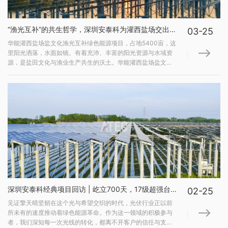
“渔光互补”的共生哲学，深圳安泰科为灌西盐场交出一份“柔性”答卷
03-25
华能灌西盐场盐文化渔光互补绿色能源项目，占地5400亩，这
里阳光洒落，水面如镜。有着充沛、丰富的阳光资源与水域资
源，是盐田文化与渔业生产共生的沃土。华能灌西盐场盐文化
渔光互补绿色能源项目我们一直在思考，如何在不影响既有产
出的土地上，让阳光创造更大的价值？传统的固定光伏支架方
案，意味着密集的桩基，它们虽然稳固，却也带来了...
深圳安泰科经典项目回访 | 屹立700天，17级超强台风见证擎天晴坚韧
02-25
见证擎天晴坚韧在这个光与希望交织的时代，光伏行业正以前
所未有的速度推动着绿色能源革命。作为这一领域的积极参与
者，我们深知每一次光线的转化，都离不开客户的信任与支