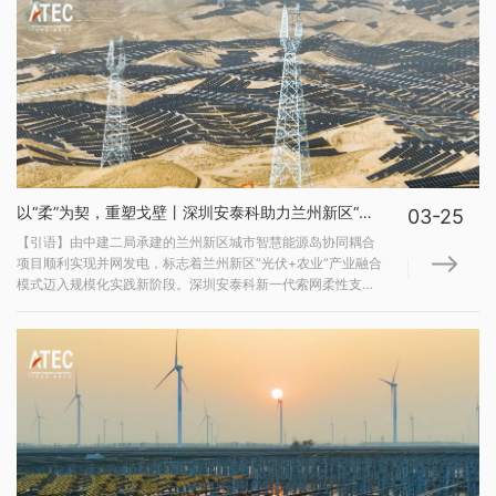
以“柔”为契，重塑戈壁丨深圳安泰科助力兰州新区“光伏+农业”产业融合迈入新阶段
03-25
【引语】由中建二局承建的兰州新区城市智慧能源岛协同耦合
项目顺利实现并网发电，标志着兰州新区“光伏+农业”产业融合
模式迈入规模化实践新阶段。深圳安泰科新一代索网柔性支架
技术，不仅成功解决了复杂地形下的建设难题，其“高净空”“大
跨度”设计更为生态修复和农业发展预留了宝贵空间，真正实现
了土地的综合利用驱车驶入兰州新区段家川，...