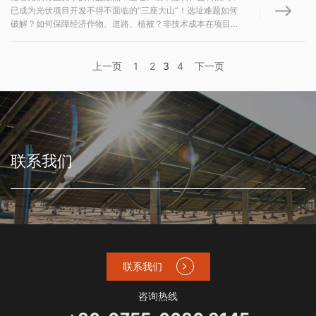
已成为光伏项目开发不得不面临的“三座大山”！选址难题如何
破解？如何保障经济作物、道路、植被？非技术成本在项目开
发中的占比逐渐上升，成本控制如何加强？光伏开发商面对巨
大的经营压力和风险，盈利模式如何创新？既要有效规避障碍
物，开发“不可能之地”，提高既定范围内土地利用率...
上一页
1
2
3
4
下一页
联系我们
联系我们
咨询热线