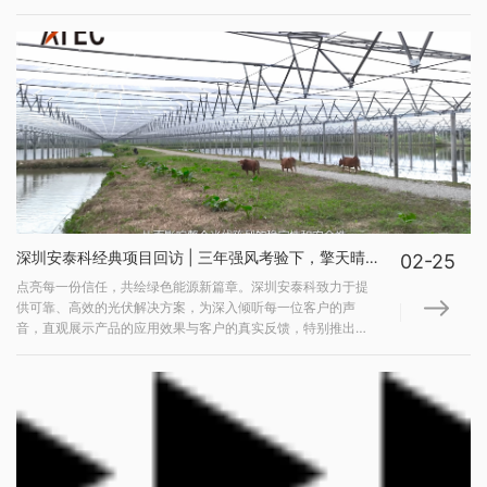
持。为了更加贴近客户的心声，我们精心策划并推出了全新视
频栏目。该栏目不仅记录我们回访客户过程，更是一座沟通桥
梁。我们将以第一视角带您走进项目实际应用场景，每一处...
深圳安泰科经典项目回访 | 三年强风考验下，擎天晴柔性支架展现卓越稳定性
02-25
点亮每一份信任，共绘绿色能源新篇章。深圳安泰科致力于提
供可靠、高效的光伏解决方案，为深入倾听每一位客户的声
音，直观展示产品的应用效果与客户的真实反馈，特别推出了
全新视频栏目。接下来，请跟随我们一起走进三水145MW渔光
一体复合生态项目。项目业主 广东省能源集团有限公司总承包
广西建工集团第二安装建设有限公司项目名称 三...