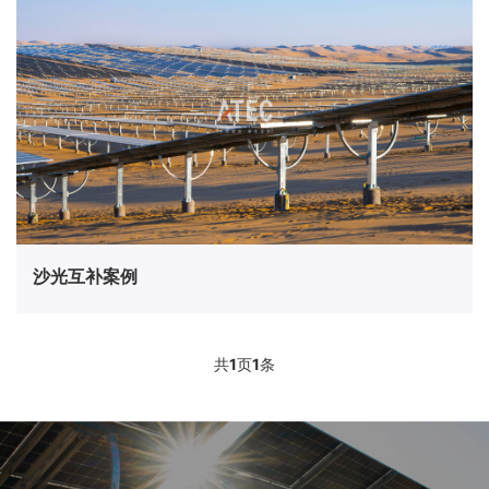
沙光互补案例
共
1
页
1
条