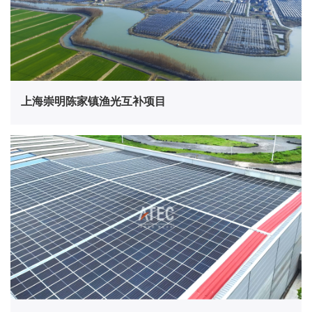
上海崇明陈家镇渔光互补项目