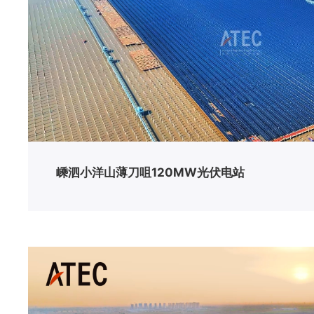
嵊泗小洋山薄刀咀120MW光伏电站