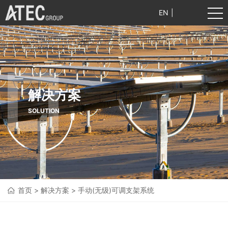
EN
|
中文
解决方案
SOLUTION
首页
>
解决方案
>
手动(无级)可调支架系统